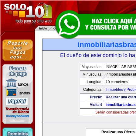
inmobiliariasbra
El dueño de este dominio lo ha
Mayusculas:
INMOBILIARIASB
Minusculas:
inmobiliariasbrasi
Longitud:
19 caracteres
Categorias:
Inmuebles y Prop
Precio:
Realizar una ofer
Visitar!
inmobiliariasbras
Serán consideradas ofer
Realizar una Oferta