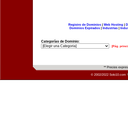
Registro de Dominios
|
Web Hosting
|
D
Dominios Expirados
|
Industrias
|
Indu
Categorías de Dominio:
[Pág. princi
** Precios expre
© 2002/2022 Solo10.com