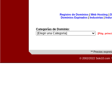
Registro de Dominios
|
Web Hosting
|
D
Dominios Expirados
|
Industrias
|
Indu
Categorías de Dominio:
[Pág. princi
** Precios expre
© 2002/2022 Solo10.com