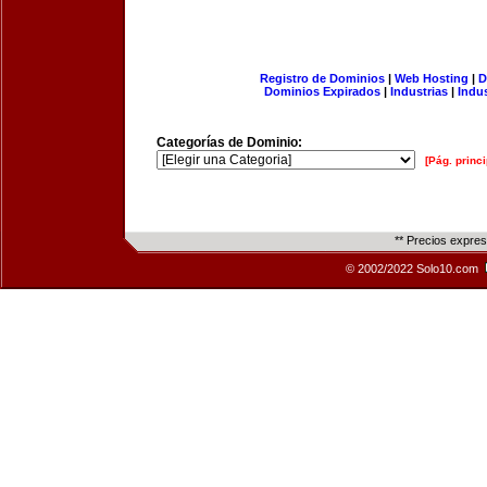
Registro de Dominios
|
Web Hosting
|
D
Dominios Expirados
|
Industrias
|
Indu
Categorías de Dominio:
[Pág. princi
** Precios expre
© 2002/2022 Solo10.com