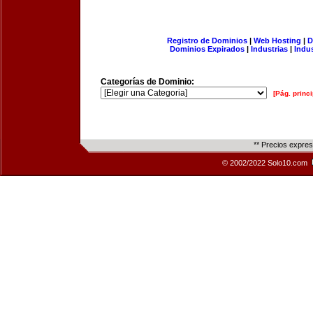
Registro de Dominios
|
Web Hosting
|
D
Dominios Expirados
|
Industrias
|
Indu
Categorías de Dominio:
[Pág. princi
** Precios expre
© 2002/2022 Solo10.com