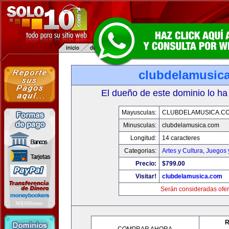
clubdelamusic
El dueño de este dominio lo ha
Mayusculas:
CLUBDELAMUSICA.C
Minusculas:
clubdelamusica.com
Longitud:
14 caracteres
Categorias:
Artes y Cultura
,
Juegos 
Precio:
$799.00
Visitar!
clubdelamusica.com
Serán consideradas ofer
R