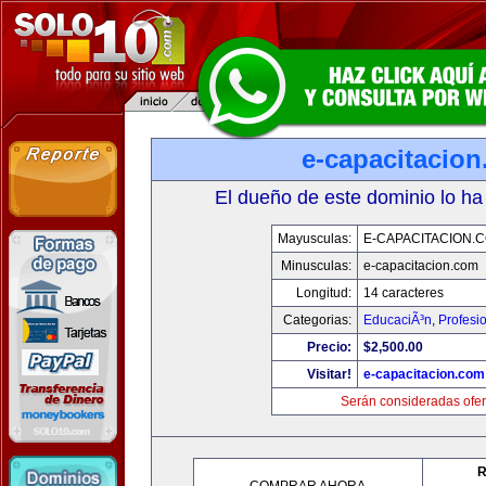
e-capacitacio
El dueño de este dominio lo ha
Mayusculas:
E-CAPACITACION.
Minusculas:
e-capacitacion.com
Longitud:
14 caracteres
Categorias:
EducaciÃ³n
,
Profesi
Precio:
$2,500.00
Visitar!
e-capacitacion.com
Serán consideradas ofer
R