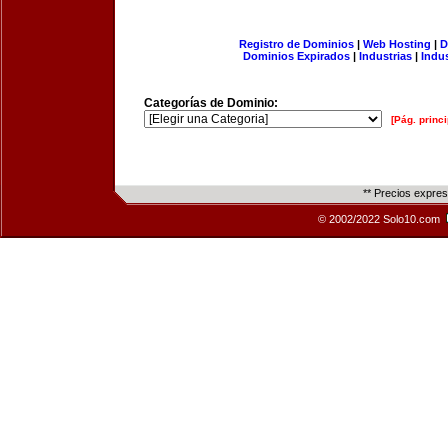
Registro de Dominios
|
Web Hosting
|
D
Dominios Expirados
|
Industrias
|
Indu
Categorías de Dominio:
[Pág. princi
** Precios expre
© 2002/2022 Solo10.com