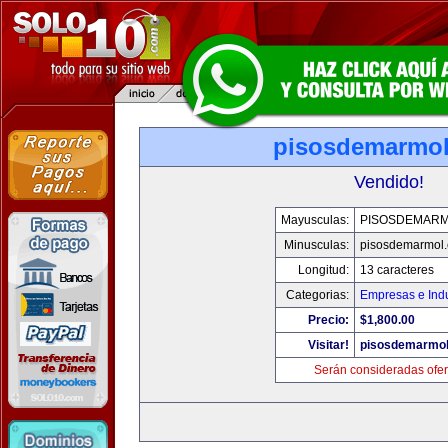
pisosdemarmo
Vendido!
Mayusculas:
PISOSDEMAR
Minusculas:
pisosdemarmol
Longitud:
13 caracteres
Categorias:
Empresas e Indu
Precio:
$1,800.00
Visitar!
pisosdemarmo
Serán consideradas ofer