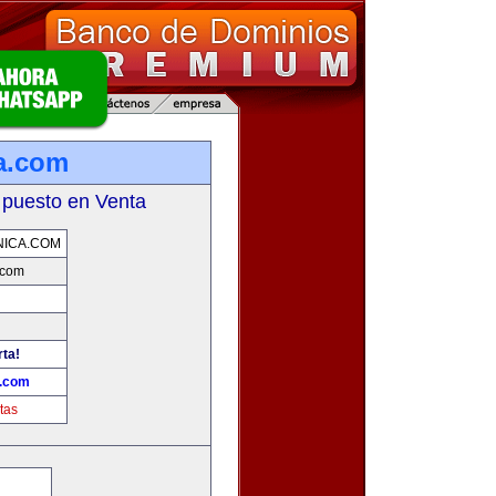
a.com
 puesto en Venta
NICA.COM
.com
rta!
a.com
tas