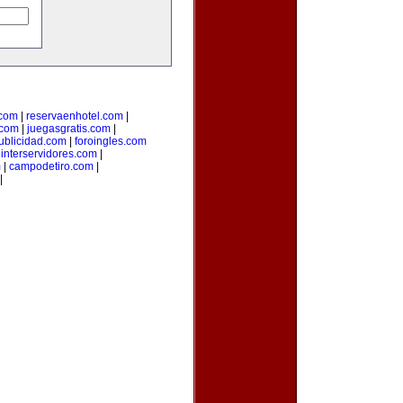
.com
|
reservaenhotel.com
|
.com
|
juegasgratis.com
|
ublicidad.com
|
foroingles.com
|
interservidores.com
|
m
|
campodetiro.com
|
|