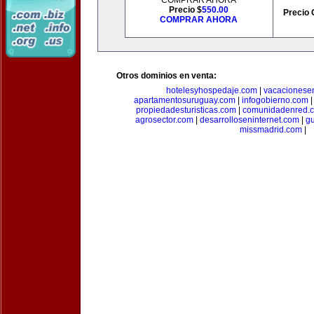
COMPRAR AHORA
Precio $
550.00
Precio 
COMPRAR AHORA
Otros dominios en venta:
hotelesyhospedaje.com
|
vacacionese
apartamentosuruguay.com
|
infogobierno.com
propiedadesturisticas.com
|
comunidadenred.
agrosector.com
|
desarrolloseninternet.com
|
g
missmadrid.com
|