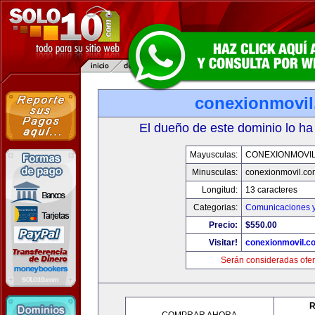
conexionmovi
El dueño de este dominio lo ha
Mayusculas:
CONEXIONMOVI
Minusculas:
conexionmovil.co
Longitud:
13 caracteres
Categorias:
Comunicaciones y
Precio:
$550.00
Visitar!
conexionmovil.c
Serán consideradas ofer
R