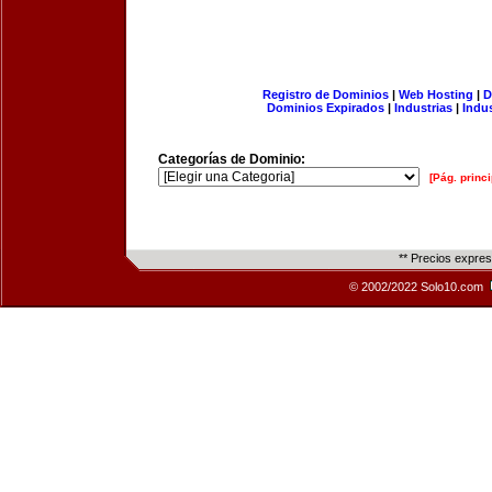
Registro de Dominios
|
Web Hosting
|
D
Dominios Expirados
|
Industrias
|
Indu
Categorías de Dominio:
[Pág. princi
** Precios expre
© 2002/2022 Solo10.com