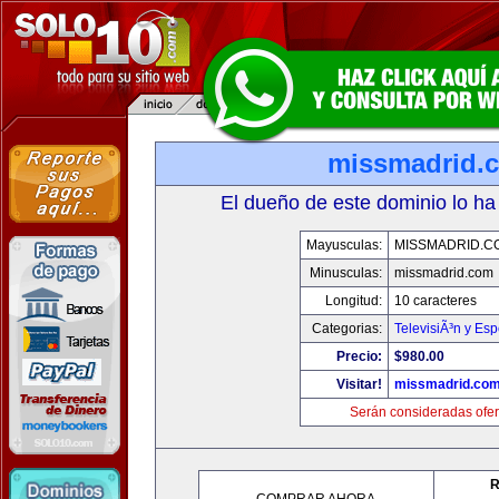
missmadrid.
El dueño de este dominio lo ha
Mayusculas:
MISSMADRID.C
Minusculas:
missmadrid.com
Longitud:
10 caracteres
Categorias:
TelevisiÃ³n y Esp
Precio:
$980.00
Visitar!
missmadrid.co
Serán consideradas ofer
R