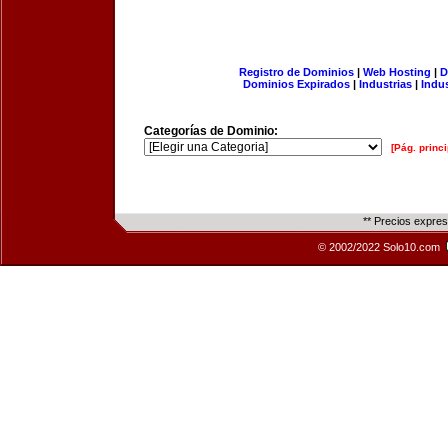
Registro de Dominios
|
Web Hosting
|
D
Dominios Expirados
|
Industrias
|
Indu
Categorías de Dominio:
[Pág. princi
** Precios expre
© 2002/2022 Solo10.com