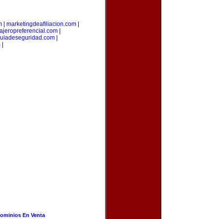
m
|
marketingdeafiliacion.com
|
iajeropreferencial.com
|
uiadeseguridad.com
|
m
|
ominios En Venta