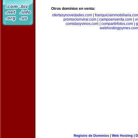
Otros dominios en venta:
ofertasynovedades.com
|
franquiciainmobiliaria.co
promocionviral.com
|
campoenventa.com
|
v
comidasyvinos.com
|
compartirfotos.com
|
g
webhostingpymes.co
Registro de Dominios
|
Web Hosting
|
D