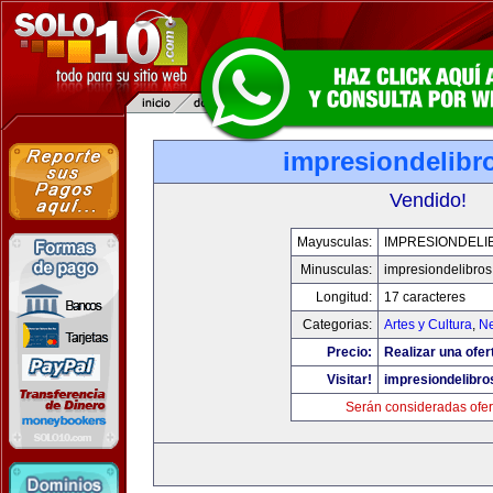
impresiondelibr
Vendido!
Mayusculas:
IMPRESIONDELI
Minusculas:
impresiondelibro
Longitud:
17 caracteres
Categorias:
Artes y Cultura
,
Ne
Precio:
Realizar una ofer
Visitar!
impresiondelibr
Serán consideradas ofer