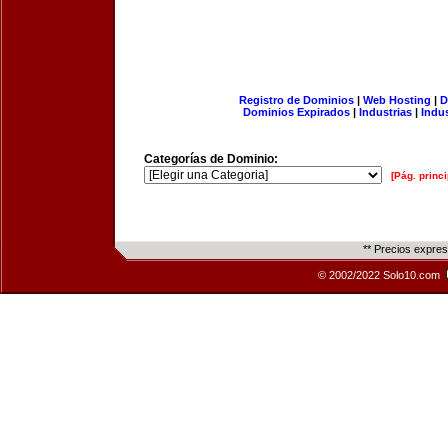
Registro de Dominios
|
Web Hosting
|
D
Dominios Expirados
|
Industrias
|
Indu
Categorías de Dominio:
[Pág. princi
** Precios expre
© 2002/2022 Solo10.com