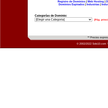
Registro de Dominios
|
Web Hosting
|
D
Dominios Expirados
|
Industrias
|
Indu
Categorías de Dominio:
[Pág. princi
** Precios expre
© 2002/2022 Solo10.com