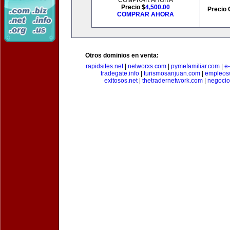
COMPRAR AHORA
Precio $
4,500.00
Precio 
COMPRAR AHORA
Otros dominios en venta:
rapidsites.net
|
networxs.com
|
pymefamiliar.com
|
e
tradegate.info
|
turismosanjuan.com
|
empleos
exitosos.net
|
thetradernetwork.com
|
negocio