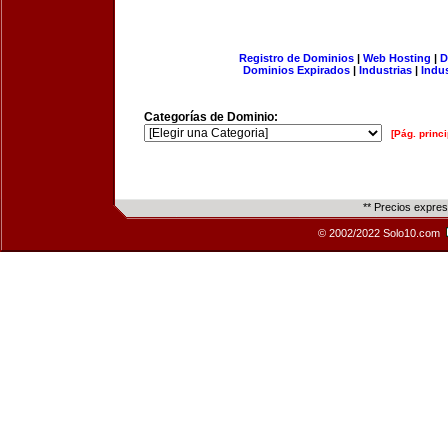
Registro de Dominios
|
Web Hosting
|
D
Dominios Expirados
|
Industrias
|
Indu
Categorías de Dominio:
[Pág. princi
** Precios expre
© 2002/2022 Solo10.com