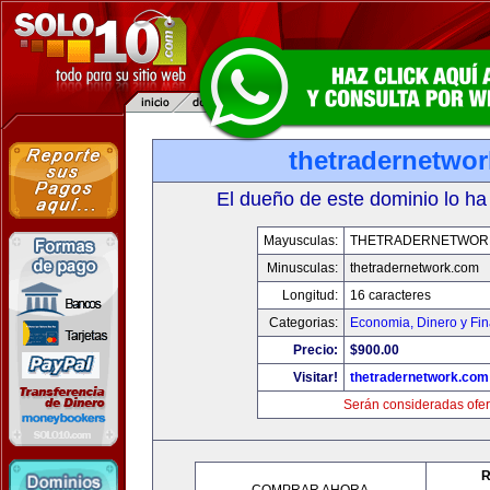
thetradernetwo
El dueño de este dominio lo ha
Mayusculas:
THETRADERNETWOR
Minusculas:
thetradernetwork.com
Longitud:
16 caracteres
Categorias:
Economia, Dinero y Fi
Precio:
$900.00
Visitar!
thetradernetwork.com
Serán consideradas ofer
R