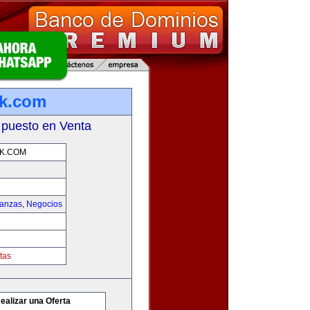
rk.com
 puesto en Venta
K.COM
nanzas
,
Negocios
tas
ealizar una Oferta