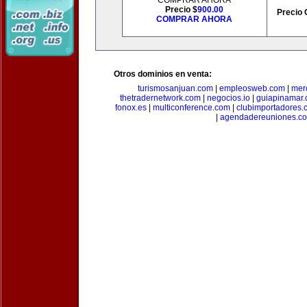
COMPRAR AHORA
Precio $
900.00
Precio 
COMPRAR AHORA
Otros dominios en venta:
turismosanjuan.com
|
empleosweb.com
|
mer
thetradernetwork.com
|
negocios.io
|
guiapinamar
fonox.es
|
multiconference.com
|
clubimportadores.
|
agendadereuniones.c