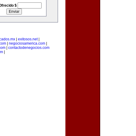
Ofrecido $
cados.mx
|
exitosos.net
|
.com
|
negociosamerica.com
|
com
|
contactodenegocios.com
om
|