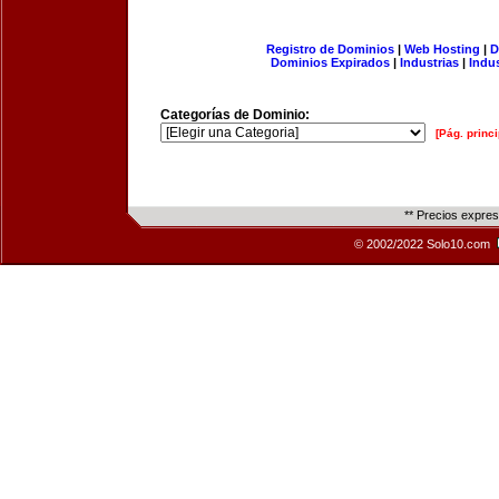
Registro de Dominios
|
Web Hosting
|
D
Dominios Expirados
|
Industrias
|
Indu
Categorías de Dominio:
[Pág. princi
** Precios expre
© 2002/2022 Solo10.com