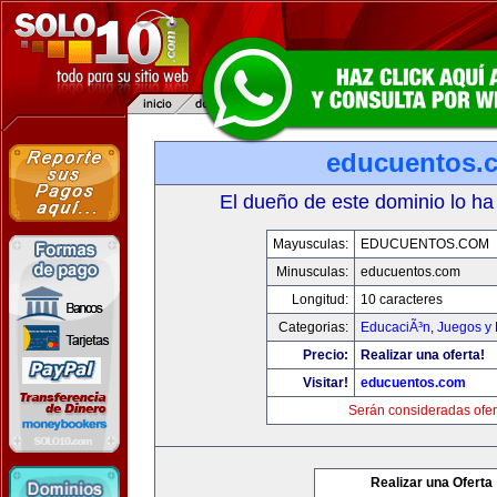
educuentos.
El dueño de este dominio lo ha
Mayusculas:
EDUCUENTOS.COM
Minusculas:
educuentos.com
Longitud:
10 caracteres
Categorias:
EducaciÃ³n
,
Juegos y 
Precio:
Realizar una oferta!
Visitar!
educuentos.com
Serán consideradas ofer
Realizar una Oferta