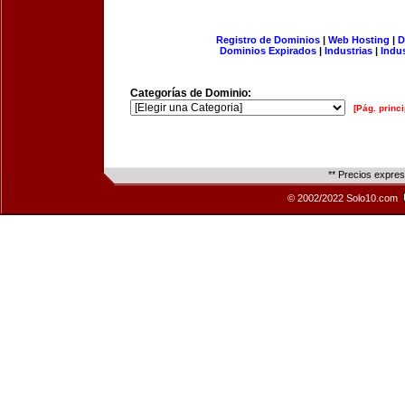
Registro de Dominios
|
Web Hosting
|
D
Dominios Expirados
|
Industrias
|
Indu
Categorías de Dominio:
[Pág. princi
** Precios expre
© 2002/2022 Solo10.com