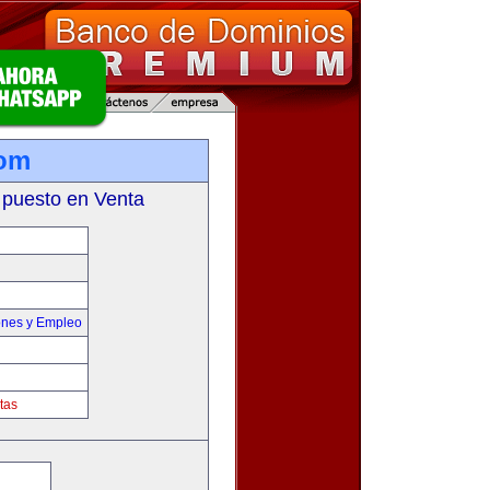
com
 puesto en Venta
ones y Empleo
tas