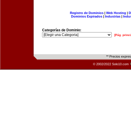
Registro de Dominios
|
Web Hosting
|
D
Dominios Expirados
|
Industrias
|
Indu
Categorías de Dominio:
[Pág. princi
** Precios expre
© 2002/2022 Solo10.com