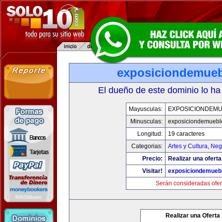
exposiciondemue
El dueño de este dominio lo ha
Mayusculas:
EXPOSICIONDEM
Minusculas:
exposiciondemuebl
Longitud:
19 caracteres
Categorias:
Artes y Cultura
,
Neg
Precio:
Realizar una oferta
Visitar!
exposiciondemueb
Serán consideradas ofer
Realizar una Oferta