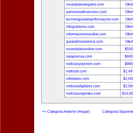
novedadeslegales.com
Ofer
panoramafinanciero.com
Ofer
tecnologiasdelainformacion.com
Ofer
infogobierno.com
Ofer
informacionmundial.com
Ofer
guialatinoamerica.com
Ofer
novedadesonline.com
$550
salaprensa.com
$600
noticiasyopinion.com
$980
noticlub.com
$1,49
infodiario.com
$2,00
noticiasdigitales.com
$2,50
noticiasurgentes.com
$10,0
<< Categoria Anterior (Hogar)
Categoria Siguient