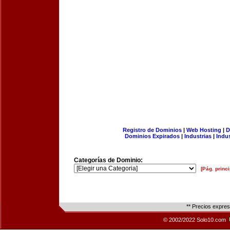
Registro de Dominios
|
Web Hosting
|
D
Dominios Expirados
|
Industrias
|
Indu
Categorías de Dominio:
[Pág. princi
** Precios expre
© 2002/2022 Solo10.com