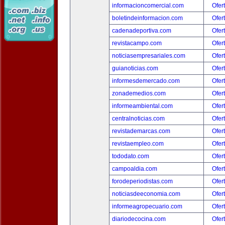
informacioncomercial.com
Ofer
boletindeinformacion.com
Ofer
cadenadeportiva.com
Ofer
revistacampo.com
Ofer
noticiasempresariales.com
Ofer
guianoticias.com
Ofer
informesdemercado.com
Ofer
zonademedios.com
Ofer
informeambiental.com
Ofer
centralnoticias.com
Ofer
revistademarcas.com
Ofer
revistaempleo.com
Ofer
tododato.com
Ofer
campoaldia.com
Ofer
forodeperiodistas.com
Ofer
noticiasdeeconomia.com
Ofer
informeagropecuario.com
Ofer
diariodecocina.com
Ofer