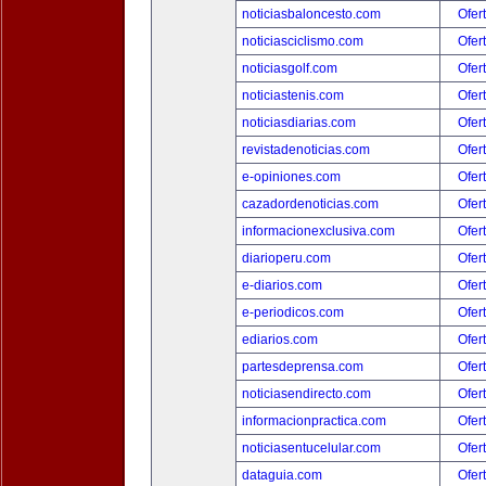
noticiasbaloncesto.com
Ofer
noticiasciclismo.com
Ofer
noticiasgolf.com
Ofer
noticiastenis.com
Ofer
noticiasdiarias.com
Ofer
revistadenoticias.com
Ofer
e-opiniones.com
Ofer
cazadordenoticias.com
Ofer
informacionexclusiva.com
Ofer
diarioperu.com
Ofer
e-diarios.com
Ofer
e-periodicos.com
Ofer
ediarios.com
Ofer
partesdeprensa.com
Ofer
noticiasendirecto.com
Ofer
informacionpractica.com
Ofer
noticiasentucelular.com
Ofer
dataguia.com
Ofer