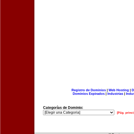
Registro de Dominios
|
Web Hosting
|
D
Dominios Expirados
|
Industrias
|
Indu
Categorías de Dominio:
[Pág. princi