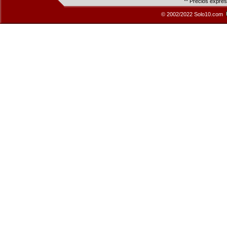
** Precios expre
© 2002/2022 Solo10.com