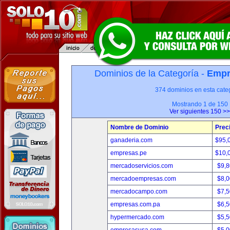
Dominios de la Categoría -
Empr
374 dominios en esta categ
Mostrando 1 de 150
Ver siguientes 150 >>
Nombre de Dominio
Prec
ganaderia.com
$95,
empresas.pe
$10,
mercadoservicios.com
$9,
mercadoempresas.com
$8,
mercadocampo.com
$7,
empresas.com.pa
$6,
hypermercado.com
$5,