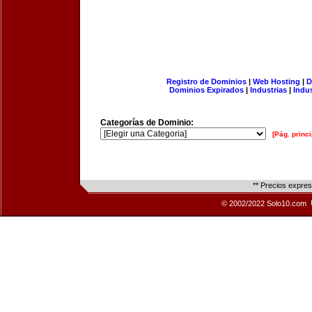
Registro de Dominios
|
Web Hosting
|
D
Dominios Expirados
|
Industrias
|
Indu
Categorías de Dominio:
[Pág. princi
** Precios expre
© 2002/2022 Solo10.com