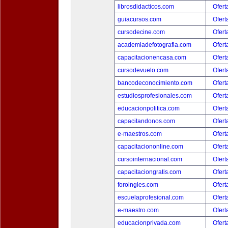
librosdidacticos.com
Ofert
guiacursos.com
Ofert
cursodecine.com
Ofert
academiadefotografia.com
Ofert
capacitacionencasa.com
Ofert
cursodevuelo.com
Ofert
bancodeconocimiento.com
Ofert
estudiosprofesionales.com
Ofert
educacionpolitica.com
Ofert
capacitandonos.com
Ofert
e-maestros.com
Ofert
capacitaciononline.com
Ofert
cursointernacional.com
Ofert
capacitaciongratis.com
Ofert
foroingles.com
Ofert
escuelaprofesional.com
Ofert
e-maestro.com
Ofert
educacionprivada.com
Ofert