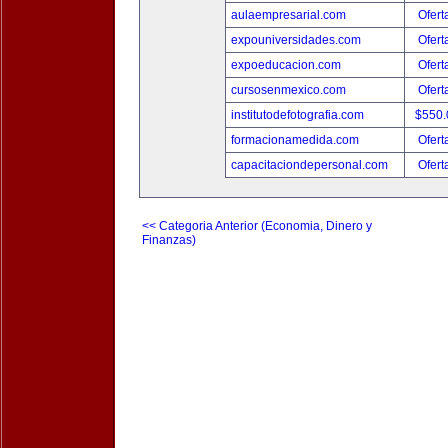
aulaempresarial.com
Ofert
expouniversidades.com
Ofert
expoeducacion.com
Ofert
cursosenmexico.com
Ofert
institutodefotografia.com
$550
formacionamedida.com
Ofert
capacitaciondepersonal.com
Ofert
<< Categoria Anterior (Economia, Dinero y
Finanzas)